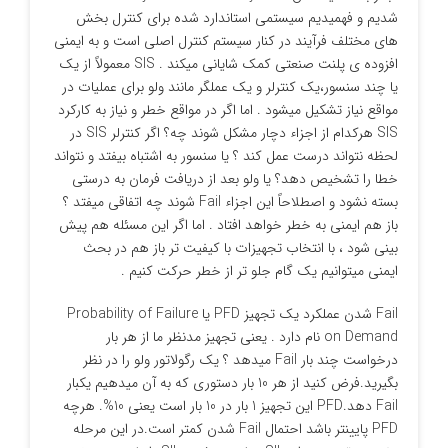
شدیم و فهمیدیم سیستمی استاندارد شده برای کنترل بخش
های مختلف فرآیند در کنار سیستم کنترل اصلی است و به ایمنی
افزوده ی پلنت صنعتی کمک شایانی میکند . SIS معمولاً از یک
یا چند سنسور،یک کنترلر و یک عملگر مانند ولو برای عملیات در
مواقع نیاز تشکیل میشود . اما اگر در مواقع خطر و نیاز به کارکرد
SIS هرکدام از اجزاء دچار مشکل شوند چه؟ اگر کنترلر SIS در
لحظه نتواند درست عمل کند ؟ یا سنسور به اشتباه بیفتد و نتواند
خطا را تشخیص دهد؟ یا ولو بعد از دریافت فرمان به درستی
بسته نشود و اصطلاحاً این اجزاء Fail شوند چه اتفاقی میفتد ؟
باز هم ایمنی به خطر خواهد افتاد . اما اگر این مسئله هم پیش
بینی شود ، با انتخاب تجهیزات با کیفیت تر باز هم در بحث
ایمنی میتوانیم یک گام جلو تر از خطر حرکت کنیم .
Fail شدن عملکرد یک تجهیز PFD یا Probability of Failure
on Demand نام دارد . یعنی تجهیز مدنظر ما از هر بار
درخواست چند بار Fail میدهد ؟ یک رگولاتور ولو را در نظر
بگیرید.فرض کنید از هر 10 بار دستوری که به آن میدهیم یکبار
Fail دهد.PFD این تجهیز 1 بار در 10 بار است یعنی 10%. هرچه
PFD پایینتر باشد احتمال Fail شدن کمتر است.در این مرحله