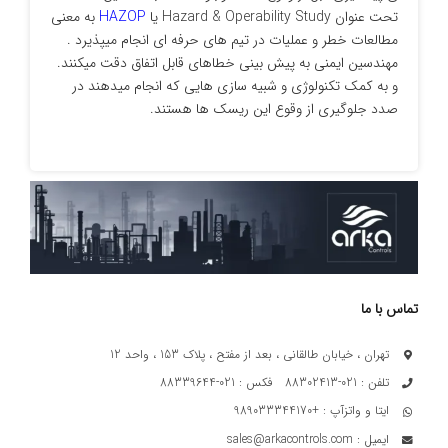
تحت عنوان Hazard & Operability Study یا
HAZOP
به معنی
مطالعات خطر و عملیات در تیم های حرفه ای انجام میپذیرد .
مهندسین ایمنی به پیش بینی خطاهای قابل اتفاق دقت میکنند.
و به کمک تکنولوژی و شبیه سازی هایی که انجام میدهند در
صدد جلوگیری از وقوع این ریسک ها هستند.
تماس با ما
تهران ، خیابان طالقانی ، بعد از مفتح ، پلاک 153 ، واحد 12
تلفن : 021-88302413 فکس : 021-88339644
ایتا و واتزآپ : +989033344170
ایمیل : sales@arkacontrols.com