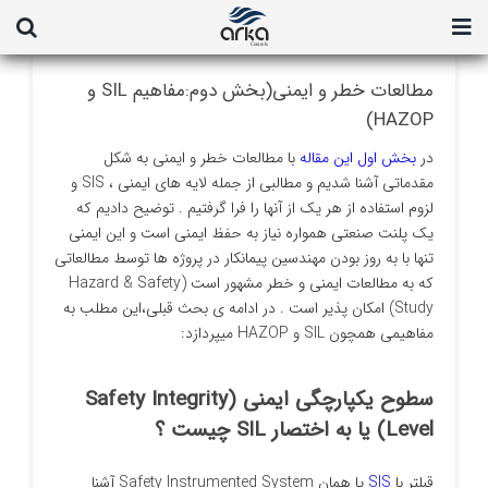
Ski
t
conten
مطالعات خطر و ایمنی(بخش دوم:مفاهیم SIL و
HAZOP)
در
بخش اول این مقاله
با مطالعات خطر و ایمنی به شکل
مقدماتی آشنا شدیم و مطالبی از جمله لایه های ایمنی ، SIS و
لزوم استفاده از هر یک از آنها را فرا گرفتیم . توضیح دادیم که
یک پلنت صنعتی همواره نیاز به حفظ ایمنی است و این ایمنی
تنها با به روز بودن مهندسین پیمانکار در پروژه ها توسط مطالعاتی
که به مطالعات ایمنی و خطر مشهور است (Hazard & Safety
Study) امکان پذیر است . در ادامه ی بحث قبلی،این مطلب به
مفاهیمی همچون SIL و HAZOP میپردازد:
سطوح یکپارچگی ایمنی (Safety Integrity
Level) یا به اختصار SIL چیست ؟
قبلتر با
SIS
یا همان Safety Instrumented System آشنا