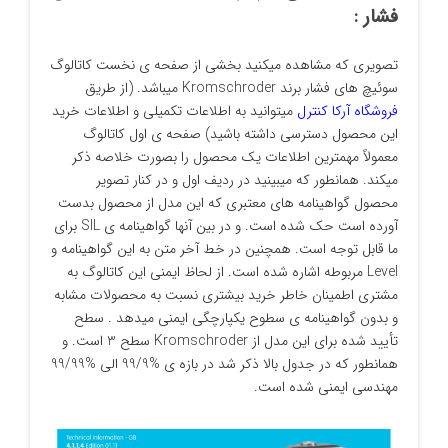
فشار :
تصویری که مشاهده میکنید بخشی از صفحه ی نخست کاتالوگ
سوئیچ های فشار برند Kromschroder میباشد. (از طریق
فروشگاه آرکا کنترل
میتوانید به اطلاعات تکمیلی و اطلاعات خرید
این محصول دسترسی داشته باشید) صفحه ی اول کاتالوگ
معمولاً مهمترین اطلاعات یک محصول را بصورت خلاصه ذکر
میکند. همانطور که میبینید در ردیف اول و در کنار تصویر
محصول گواهینامه های معتبری که این مدل از محصول بدست
آورده است حک شده است. و در بین آنها گواهینامه ی SIL برای
ما قابل توجه است. همچنین در خط آخر متن به این گواهینامه و
Level مربوطه اشاره شده است. از لحاظ ایمنی این کاتالوگ به
مشتری اطمینان خاطر خرید بیشتری نسبت به محصولات مشابه
و بدون گواهینامه ی سطوح یکپارچگی ایمنی میدهد . سطح
تأیید شده برای این مدل از Kromschroder سطح 3 است. و
همانطور که در جدول بالا ذکر شد در بازه ی %99/9 الی %99/99
مهندسی ایمنی شده است.