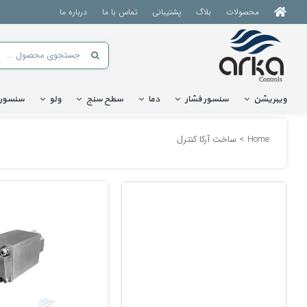
Ski
محصولات
بلاگ
پشتیبانی
تماس با ما
درباره ما
t
conten
جستجو
برای:
ویبریشن
سنسور فشار
دما
سطح سنج
ولو
سنسور
Home
ساخت آرکا کنترل