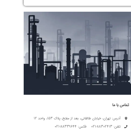
تماس با ما
آدرس: تهران، خیابان طالقانی، بعد از مفتح، پلاک 153، واحد 12
تلفن: 88302413-021 فکس: 88339644-021