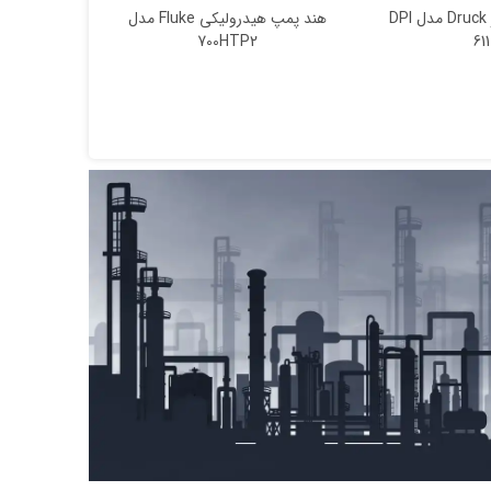
کالیبراتور فشار Druck مدل DPI
هند پمپ هیدرولیکی Fluke مدل
700HTP2
611