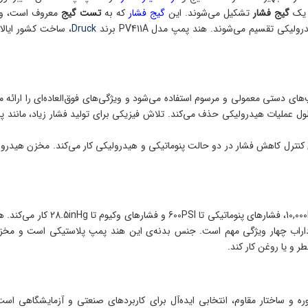
و یک
گیج فشار
تشکیل می‌شوند. این
گیج فشار
که به
تست گیج
معروف است، وظ
ی تقسیم می‌شوند. هند پمپ مدل PV411A برند
Druck
، ساخت کشور ایالا
های دستی معمولی و مرسوم استفاده می‌شود و ویژگی‌های فوق‌العاده‌ای را ارائه
 عملیات هیدرولیکی حذف می‌کند. تلاش فیزیکی برای تولید فشار زیاد، مانند 
ای کنترل کاهش فشار در دو حالت پنوماتیکی و هیدرولیکی کار می‌کند. مخزن هید
در فشارهای هیدرولیکی تا 0,000PSI
اب چهار ویژگی مهم است. جنس بدنه‌ی این هند پمپ پلاستیکی است و مخزنی با حجم 100 سی‌سی دارد. هم
ر و یا روغن کار کند.
ه و ساختار مقاوم، انتخابی ایده‌آل برای کاربردهای صنعتی و آزمایشگاهی اس