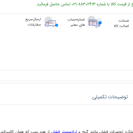
ا با شماره 88302413-021 تماس حاصل فرمائید.
ارسال‌سریع
شماره‌حساب
ضمانت
سفارشات
های معتبر
اصالت کالا
توضیحات تکمیلی
کرد تجهیزات فشار، مانند
گیج‌
و
ترانسمیتر فشار
، از هند پمپ که همان کالیبراتو