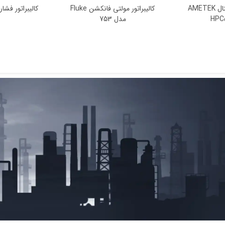
کالیبراتور مولتی فانکشن Fluke
تست گیج دیجیتال AMETEK
مدل 753