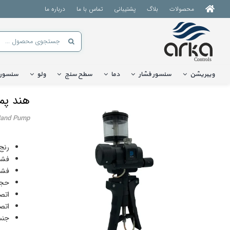
Ski
محصولات
بلاگ
پشتیبانی
تماس با ما
درباره ما
t
conten
جستجو
برای:
ویبریشن
سنسور فشار
دما
سطح سنج
ولو
سنسور
هند پمپ Druck مد
 Hand Pump
رنج فش
فشار ه
فشار وکی
حجم م
اتصال 
اتصال م
جنس