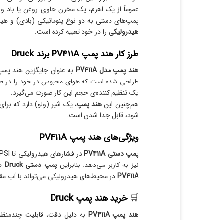
عموماً از یک اهرم، یک مخزن حاوی روغن یا باد 
پمپ‌های دستی به دو نوع پنوماتیکی (بادی) و هیدرولیک
هیدرولیکی
را در خود تعبیه کرده است.
طرز کار هند پمپ
PV411A برند
Druck
هند پمپ مدل PV411A
به عنوان جایگزین هند پمپ‌
طراحی شده است که هوای محبوس در خود را در طول
یک تنظیم کننده‌ی حجم این کار صورت می‌گیرد.
هم‌چنین این
هند پمپ
، یک شیر (ولو) دارد که بر
شود، قابل جدا شدن است.
ویژگی‌های هند پمپ PV411A
پمپ دستی PV411A
نیز به کاربر می‌دهد. بنابراین
پمپ دستی Druck
دار
PV411A
در محیط‌های هیدرولیکی می‌تواند با آب مقط
🛒
خرید
هند پمپ Druck
هند پمپ PV411A
به دلیل دقت، قابلیت چندمنظور