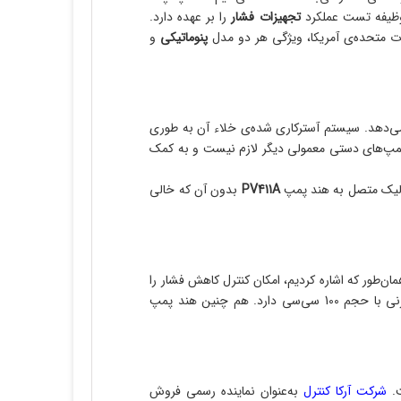
یفه‌ تست عملکرد
تجهیزات فشار
را بر عهده دارد.
ت متحده‌ی آمریکا، ویژگی هر دو مدل
پنوماتیکی
و
 می‌دهد. سیستم آسترکاری شده‌ی خلاء آن به طوری
پمپ‌های دستی معمولی دیگر لازم نیست و به کمک
رولیک متصل به هند پمپ
PV411A
بدون آن که خالی
1، فشارهای پنوماتیکی تا 600PSI و فشارهای وکیوم تا 28.5inHg کار می‌کند. همان‌طور که اشاره کردیم، امکان کنترل کاهش فشار را
 ‌چنین هند پمپ
ت.
شرکت آرکا کنترل
به‌عنوان نماینده رسمی فروش