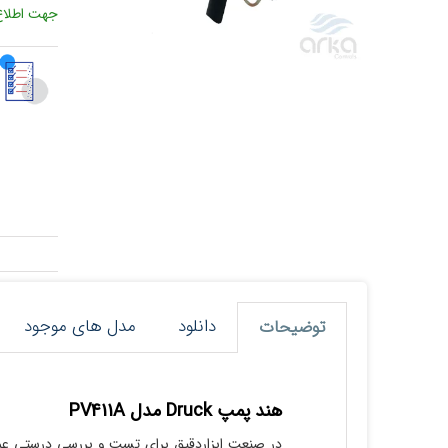
جهت اطلاع از قیمت کال
دانلود
مدل های موجود
توضیحات
هند پمپ Druck مدل PV411A
در صنعت ابزاردقیق برای تست و بررسی درستی عمل