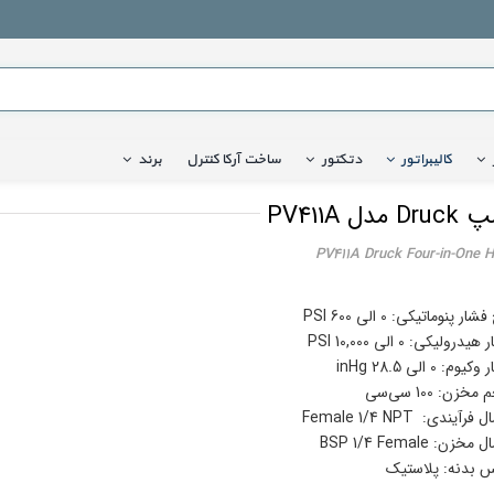
کالیبراتور
دتکتور
ساخت آرکا کنترل
برند
ل PV411A
PV411A Druck Four-in-One
ار پنوماتیکی: 0 الی 600 PSI
یدرولیکی: 0 الی 10,000 PSI
وم: 0 الی 28.5 inHg
خزن: 100 سی‌سی
فرآیندی: Female 1/4 NPT
خزن: BSP 1/4 Female
 بدنه: پلاستیک