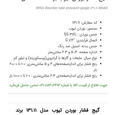
WIKA Bourdon tube pressure gauge 131.11 Model
کد سفارش: 131.11
سنسور: بوردن تیوب
جنس بوردن : SS 316L
اتصال فرآیندی: “1/4 G
جنس بدنه: استیل ضد زنگ
اندازه صفحه: 4، 5 و 6.3 سانتی‌متر
نوع سیال: مایعات و گازها با گرانروی(ویسکوزیته) و تبلور کم
رنج فشار برای اندازه‌صفحه‌های 4 و 5 سانتی‌متری: 0-1 تا 0-600
بار
رنج فشار برای اندازه‌صفحه‌ی 6.3 سانتی‌متری : 0-1 تا 0-1000 بار
جهت اطلاع از قیمت کالا با شماره 88302413-021 تماس حاصل فرمائید.
گیج‌ فشار بوردن تیوب مدل 131.11 برند