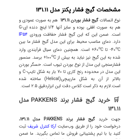
مشخصات گیج فشار پکنز مدل 131.11
نوع اتصالات
گیج‌ فشار بوردن 131.11
هم به صورت عمودی و
هم به صورت افقی بوده و سایز آنها 1/4 اینچ دنده ای-G
است. ضمن این که این گیج فشار حفاظت ورودی
IP54
دارد. دمای مناسب محیط برای این مدل گیج فشار ما بین
o
o
C- تا 60
40
C+ است. همچنین دمای سیال فرآیندی وارد
o
شده به این گیج نیز نباید به بیش از 100
C+ برسد. سنسور
فشارسنجی این مدل از نوع بوردن تیوب است. حسگر بوردن
این مدل در محدوده رنج کاری تا 70 بار به شکل تایپ-C و
بالاتر از آن به شکل مارپیچی(Helical) ساخته شده
است.لازم به ذکر است کلاس دقت این ابزاردقیق 2.5 است.
🛒 خرید گیج فشار برند PAKKENS‌ مدل
131.11
جهت خرید
گیج فشار برند PAKKENS مدل 131.11
،
درخواست خود را از طریق وب‌سایت
آرکا کنترل شریف
ثبت
کنید یا با تیم پشتیبانی فروش ما تماس بگیرید. ما ضمن