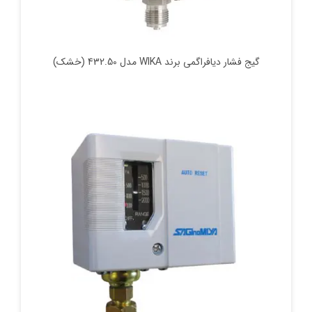
گیج فشار دیافراگمی برند WIKA مدل 432.50 (خشک)