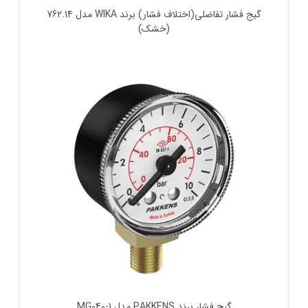
گیج فشار تفاضلی(اختلاف فشار) برند WIKA مدل 762.14
(خشک)
گیج‌ فشار برند PAKKENS مدل MG040-1