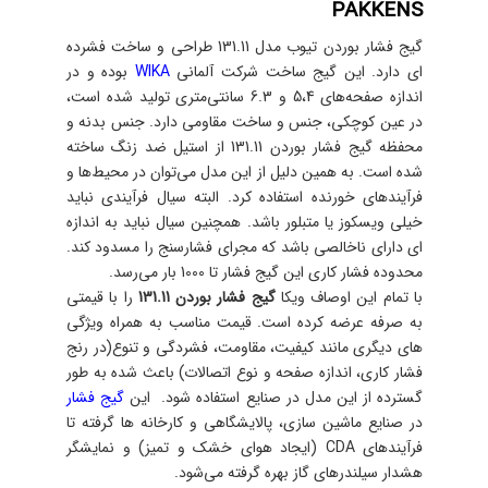
PAKKENS
گیج فشار بوردن تیوب مدل 131.11 طراحی و ساخت فشرده
ای دارد. این گیج ساخت شرکت آلمانی
WIKA
بوده و در
اندازه صفحه­‌های 5،4 و 6.3 سانتی‌متری تولید شده است،
در عین کوچکی، جنس و ساخت مقاومی دارد. جنس بدنه و
محفظه گیج‌ فشار بوردن 131.11 از استیل ضد زنگ ساخته
شده است. به همین دلیل از این مدل می‌­توان در محیط­‌ها و
فرآیندهای خورنده استفاده کرد. البته سیال فرآیندی نباید
خیلی ویسکوز یا متبلور باشد. همچنین سیال نباید به اندازه­‌
ای دارای ناخالصی باشد که مجرای فشارسنج را مسدود کند.
محدوده فشار کاری این گیج فشار تا 1000 بار می­‌رسد.
با تمام این اوصاف ویکا
گیج‌ فشار بوردن 131.11
را با قیمتی
به صرفه عرضه کرده است. قیمت مناسب به همراه ویژگی­‌
های دیگری مانند کیفیت، مقاومت، فشردگی و تنوع(در رنج
فشار کاری، اندازه صفحه و نوع اتصالات) باعث شده به طور
گسترده از این مدل در صنایع استفاده شود. این
گیج فشار
در صنایع ماشین سازی، پالایشگاهی و کارخانه‌‍ ها گرفته تا
فرآیندهای CDA (ایجاد هوای خشک و تمیز) و نمایشگر
هشدار سیلندرهای گاز بهره گرفته می­‌شود.