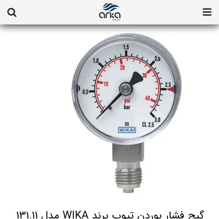
Ski
t
conten
گیج‌ فشار بوردن تیوب برند WIKA مدل 131.11