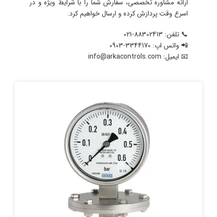
ارائه مشاوره تخصصی، سفارش شما را با شرایط ویژه و در
اسرع وقت پردازش کرده و ارسال خواهیم کرد.
📞 تلفن: 88302413-021
📲 واتس اپ: 3344170-0903
📧 ایمیل: info@arkacontrols.com